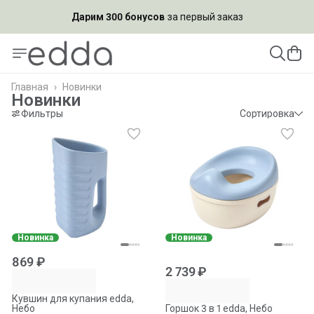
Подпишись на рассылку и
получи скидку 10%
Главная
›
Новинки
Новинки
Фильтры
Сортировка
Новинка
Новинка
869 ₽
2 739 ₽
Кувшин для купания edda,
Небо
Горшок 3 в 1 edda, Небо