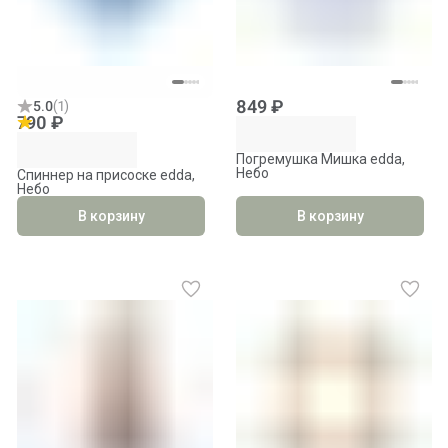
849 ₽
5.0
(
1
)
790 ₽
Погремушка Мишка edda,
Небо
Спиннер на присоске edda,
Небо
В корзину
В корзину