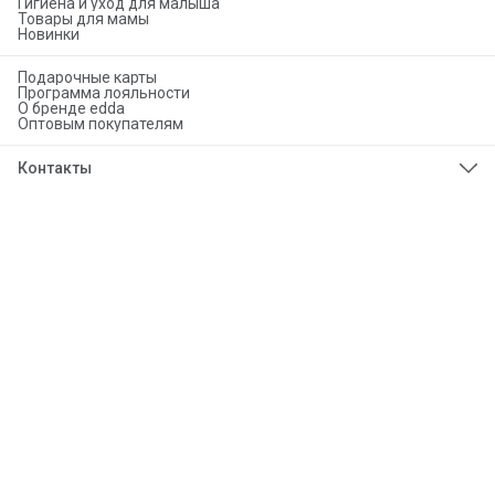
Гигиена и уход для малыша
Товары для мамы
Новинки
Подарочные карты
Программа лояльности
О бренде edda
Оптовым покупателям
Контакты
Телефон
8 (925) 276-86-50
Эл. почта
info@eddababy.com