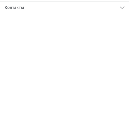
Контакты
Телефон
8 (925) 276-86-50
Эл. почта
info@eddababy.com