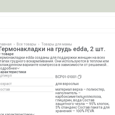
лавная
›
Все товары
›
Товары для мамы
Термонакладки на грудь edda, 2 шт.
 товаре
ермонакладки edda созданы для поддержки женщин на всех
тапах грудного вскармливания. Они используются в теплом или
хлажденном варианте компресса в зависимости от решаемой
роблемы. Это удобное, безопасное и многофункциональное
Подробнее
ешение, которое сопровождает маму не только на протяжении
арактеристики
сего периода кормления, но и в предродовой период и помогает
ртикул
BCP01-01001
осредоточиться на самом важном – заботе о малыше.
ермонакладки edda – это: — Безопасный состав: внутри
озраст
для взрослых
акладки – высококачественный медицинский гель. Отсутствует
остав
материал верха – полиэстер,
исфенол А, латекс, свинец. — Простая активация компресса:
наполнитель –
агревать – в горячей воде или в СВЧ-печи, охлаждать – в
карбоксиметилцеллюлоза,
олодной воде или в холодильнике. — Равномерное воздействие:
глицерин, вода Состав
едицинский термогель распределён равномерно внутри
защитного чехла — 95% хлопок,
акладки, обеспечивая нагрев и охлаждение по всей
5% спандекс Состав пакета для
оверхности. — Анатомическая форма: термонакладки удобно
хранения — 100% PEVA
ожатся под топ или бюстгальтер, принимая форму груди и
се характеристики