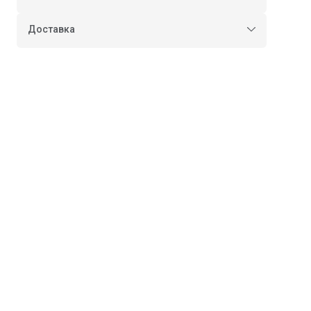
Оплата частями в Сплит
Доставка в пункты выдачи или до двери
Доставка
Оплата — картой или СБП