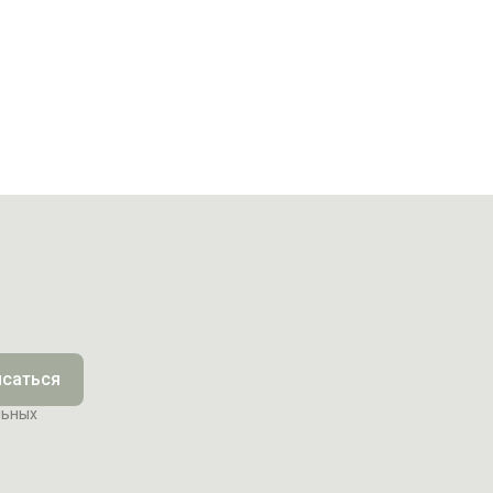
саться
льных