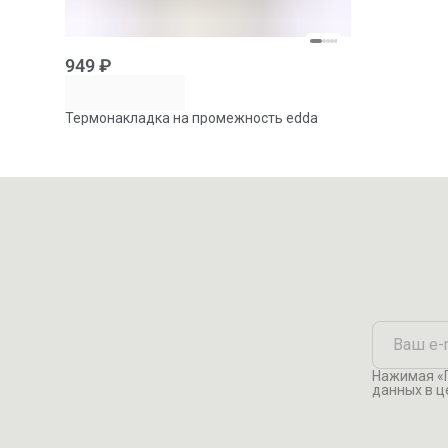
949 ₽
Термонакладка на промежность edda
Нажимая «П
данных в ц