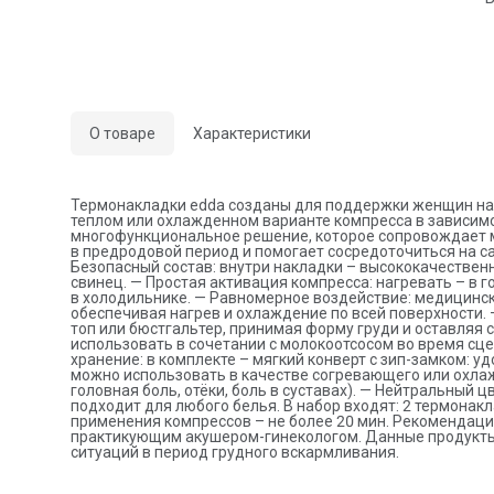
о
м
с
х
х
и
к
о
ц
О товаре
Характеристики
н
д
Р
с
п
Термонакладки edda созданы для поддержки женщин на в
р
теплом или охлажденном варианте компресса в зависимо
многофункциональное решение, которое сопровождает ма
в предродовой период и помогает сосредоточиться на с
Безопасный состав: внутри накладки – высококачественн
свинец. — Простая активация компресса: нагревать – в г
в холодильнике. — Равномерное воздействие: медицинс
обеспечивая нагрев и охлаждение по всей поверхности.
топ или бюстгальтер, принимая форму груди и оставляя
использовать в сочетании с молокоотсосом во время сц
хранение: в комплекте – мягкий конверт с зип-замком: у
можно использовать в качестве согревающего или охлаж
головная боль, отёки, боль в суставах). — Нейтральный ц
подходит для любого белья. В набор входят: 2 термонакл
применения компрессов – не более 20 мин. Рекомендаци
практикующим акушером-гинекологом. Данные продукт
ситуаций в период грудного вскармливания.