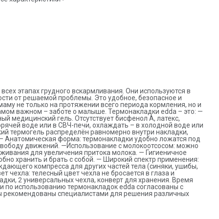
ставляя свободу движений. —Использование с молокоотсосом:
ожно использовать в сочетании с молокоотсосом во время
цеживания для увеличения притока молока. — Гигиеничное
ранение: в комплекте – мягкий конверт с зип-замком: удобно
ранить и брать с собой. — Широкий спектр применения: можно
спользовать в качестве согревающего или охлаждающего
омпресса для других частей тела (синяки, ушибы, головная боль,
тёки, боль в суставах). — Нейтральный цвет чехла: телесный
вет чехла не бросается в глаза и подходит для любого белья. В
абор входят: 2 термонакладки, 2 универсальных чехла, конверт
ля хранения. Время применения компрессов – не более 20 мин.
екомендации по использованию термонакладок edda
огласованы с практикующим акушером-гинекологом. Данные
родукты рекомендованы специалистами для решения
сех этапах грудного вскармливания. Они используются в
азличных ситуаций в период грудного вскармливания.
сти от решаемой проблемы. Это удобное, безопасное и
му не только на протяжении всего периода кормления, но и
амом важном – заботе о малыше. Термонакладки edda – это: —
ый медицинский гель. Отсутствует бисфенол А, латекс,
орячей воде или в СВЧ-печи, охлаждать – в холодной воде или
кий термогель распределён равномерно внутри накладки,
 — Анатомическая форма: термонакладки удобно ложатся под
 свободу движений. —Использование с молокоотсосом: можно
еживания для увеличения притока молока. — Гигиеничное
добно хранить и брать с собой. — Широкий спектр применения:
дающего компресса для других частей тела (синяки, ушибы,
вет чехла: телесный цвет чехла не бросается в глаза и
адки, 2 универсальных чехла, конверт для хранения. Время
и по использованию термонакладок edda согласованы с
ы рекомендованы специалистами для решения различных