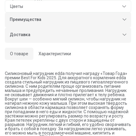
Цветы
Преимущества
Оплата частями в Сплит
Доставка в пункты выдачи или до двери
Доставка
Оплата — картой или СБП
О товаре
Характеристики
Силиконовый нагрудник edda получил награду «Товар Года»
премии Best For Kids 2025. Для аккуратного кормления edda
создала стильный нагрудник из пищевого гипоаллергенного
силикона. С ним родителям проще организовать питание
малыша и предупредить нечаянные проливания. Нагрудник
не сковывает движения и плотно прилегает к телу ребёнка.
Вокруг шеи — особенно мягкий силикон, чтобы нагрудник не
натирал нежную кожу малыша. При этом высокая твердость
силикона в области кармашка позволяет сохранять форму
при попадании в него еды и жидкости. С помощью надёжной
застёжки можно регулировать размер по возрасту и росту.
Края петелек укреплены с двух сторон и защищены от
разрывов. Нагрудник лёгкий и гибкий, его удобно сворачивать
и брать с собой в поездку. За нагрудником легко ухаживать,
его можно мыть в посудомоечной машине, кипятить и