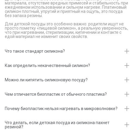
материала, отсутствие вредных примесей и стабильность при
ежедневном использовании и сильном нагреве. Платиновый
силикон плотный, упругий и приятный на ощупь, это посуда
без запаха резины.
Для детской посуды это особенно важно: родители ищут не
просто пометку «пищевой силикон», а реальную уверенность,
что при нагревании, стерилизации, кипячении и контакте с
едой материал не изменит своих свойств.
Что такое стандарт силикона?
Стандарт для силикона — это класс безопасности материала.
Существует несколько стандартов, которые определяют, для
Как определить некачественный силикон?
каких целей можно использовать тот или иной силикон. Весь
платиновый силикон edda имеет европейский LFGB-стандарт
Есть несколько способов определить, какой силикон у вас в
— это один из самых требовательных ориентиров для
руках.
Можно ли кипятить силиконовую посуду?
силикона. Он означает, что изделия безопасны при контакте с
едой, никак не влияют на её запах и вкус, а материал не
Проверьте запах
Платиновый силикон можно кипятить, греть в микроволновке
попадает в пищу в опасных количествах.
и мыть в посудомоечной машине благодаря чистому составу
Чем отличается биопластик от обычного пластика?
Некачественный силикон имеет характерный сильный запах.
материала.
Биопластик или полилактид (PLA) — экологически чистый
Прокипятите изделие
материал, который получают из кукурузного крахмала и
Почему биопластик нельзя нагревать в микроволновке?
сахарного тростника. В процессе производства крахмал
Некачественный силикон будет плавиться, покрываться
расщепляют и ферментируют. Это твёрдый и приятный на
При нагреве биопластик не выделяет вредные вещества, но
налётом или источать запах при кипячении.
ощупь материал, который можно переработать.
он быстрее придёт в негодность, если регулярно нагревать
Что делать, если детская посуда из силикона пахнет
его выше 70°C. Материалы растительного происхождения не
резиной?
Проверьте наличие маркировки
выдерживают таких температур.