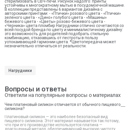
стерилизовать в СВЧ-печи. Рисунок надолго: принты
устойчивы к многократному мытью в посудомоечной машине.
В коллекции представлены 6 вариантов дизайна с
авторскими принтами: - «Птички» розового цвета - «Птички»
зелёного цвета - «Дино» голубого цвета - «Машины»
бежевого цвета - «Цветы» розово-бежевого цвета -
«Черника» цвета пломбир Нагрудники отлично сочетаются со
всей посудой бренда по цвету и минималистичному дизайну:
это возможность для родителей подобрать стильную
комбинацию, отказавшись от пестроты в пользу
успокаивающей гармонии цвета. *Цветопередача может
незначительно отличаться от реальности.
Нагрудники
Вопросы и ответы
Ответили на популярные вопросы о материалах
Чем платиновый силикон отличается от обычного пищевого
силикона?
Платиновый силикон — это наиболее безопасный вид
пищевого силикона. Этот материал называется так потому,
что при его производстве используется платина —
драгоценный металл, обеспечивающий высокую чистоту