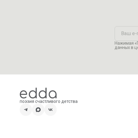
жесткие металлические скребки и агрессивные средства
Нажимая «П
данных в ц
поэзия счастливого детства