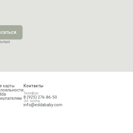
саться
льных
е карты
Контакты
 лояльности
Телефон
dda
8 (925) 276-86-50
окупателям
Эл. почта
info@eddababy.com