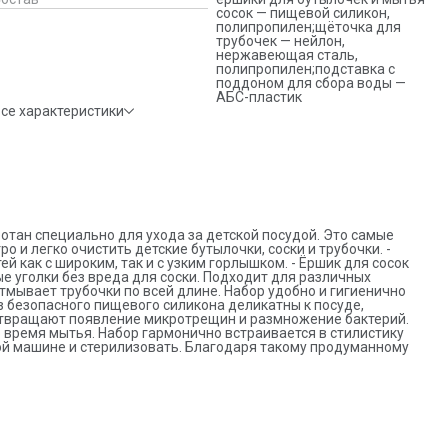
добно и гигиенично сушится в подставке с лаконичным
сосок — пищевой силикон,
оддоном. Щетинки из безопасного пищевого силикона
полипропилен;щёточка для
еликатны к посуде, сохраняя её целостность. Они плавно
трубочек — нейлон,
вигаются и предотвращают появление микротрещин и
нержавеющая сталь,
азмножение бактерий. Рельефная ручка ёршиков эргономична
полипропилен;подставка с
ля комфорта во время мытья. Набор гармонично встраивается в
поддоном для сбора воды —
тилистику современного дома. Ёршики можно мыть в
АБС-пластик
осудомоечной машине и стерилизовать. Благодаря такому
се характеристики
родуманному уходу посуда вашего малыша прослужит дольше.
тан специально для ухода за детской посудой. Это самые
и легко очистить детские бутылочки, соски и трубочки. -
 как с широким, так и с узким горлышком. - Ёршик для сосок
 уголки без вреда для соски. Подходит для различных
отмывает трубочки по всей длине. Набор удобно и гигиенично
з безопасного пищевого силикона деликатны к посуде,
дотвращают появление микротрещин и размножение бактерий.
время мытья. Набор гармонично встраивается в стилистику
й машине и стерилизовать. Благодаря такому продуманному