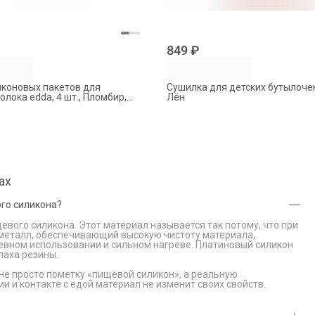
849 ₽
иконовых пакетов для
Сушилка для детских бутылочек
олока edda, 4 шт., Пломбир,
Лён
ах
го силикона?
вого силикона. Этот материал называется так потому, что при
 металл, обеспечивающий высокую чистоту материала,
евном использовании и сильном нагреве. Платиновый силикон
паха резины.
не просто пометку «пищевой силикон», а реальную
ии и контакте с едой материал не изменит своих свойств.