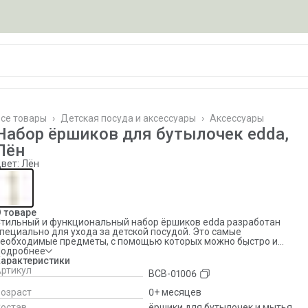
се товары
›
Детская посуда и аксессуары
›
Аксессуары
лавная
›
Набор ёршиков для бутылочек edda,
Лён
вет: Лён
 товаре
тильный и функциональный набор ёршиков edda разработан
пециально для ухода за детской посудой. Это самые
еобходимые предметы, с помощью которых можно быстро и
егко очистить детские бутылочки, соски и трубочки. - Ёршик для
Подробнее
утылочек подходит для мытья разных ёмкостей как с широким,
арактеристики
ак и с узким горлышком. - Ёршик для сосок с заостренным
ртикул
BCB-01006
ончиком очищает самые труднодоступные уголки без вреда для
оски. Подходит для различных деталей молокоотсоса. - Гибкая и
озраст
0+ месяцев
онкая щёточка легко отмывает трубочки по всей длине. Набор
остав
ёршики для бутылочек и мытья