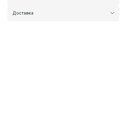
Оплата частями в Сплит
Доставка в пункты выдачи или до двери
Доставка
Оплата — картой или СБП