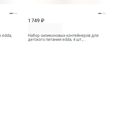
1 749 ₽
 edda,
Набор силиконовых контейнеров для
детского питания edda, 4 шт.,
Мультиколор, 180 мл