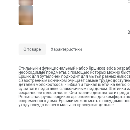
у
п
д
д
р
д
с
п
В
п
О товаре
Характеристики
Стильный и функциональный набор ёршиков edda разрабо
необходимые предметы, с помощью которых можно быстро 
Ёршик для бутылочек подходит для мытья разных ёмкостей
с заостренным кончиком очищает самые труднодоступные
деталей молокоотсоса. - Гибкая и тонкая щёточка легко 
сушится в подставке с лаконичным поддоном. Щетинки и
сохраняя её целостность. Они плавно двигаются и пре
Рельефная ручка ёршиков эргономична для комфорта во 
современного дома. Ёршики можно мыть в посудомоечно
уходу посуда вашего малыша прослужит дольше.