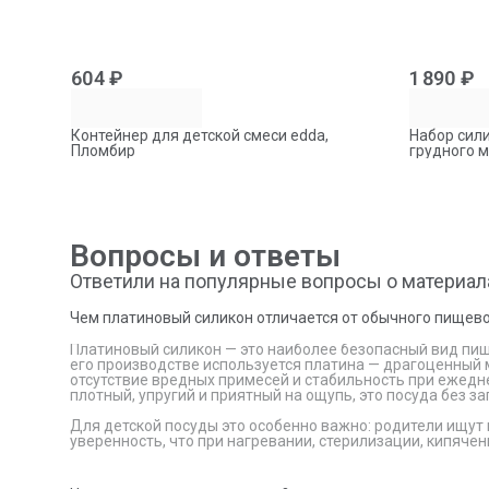
604 ₽
1 890 ₽
Контейнер для детской смеси edda,
Набор сил
Пломбир
грудного м
240 мл
Вопросы и ответы
Ответили на популярные вопросы о материал
Чем платиновый силикон отличается от обычного пищево
Платиновый силикон — это наиболее безопасный вид пище
его производстве используется платина — драгоценный
отсутствие вредных примесей и стабильность при ежедн
плотный, упругий и приятный на ощупь, это посуда без за
Для детской посуды это особенно важно: родители ищут 
уверенность, что при нагревании, стерилизации, кипячен