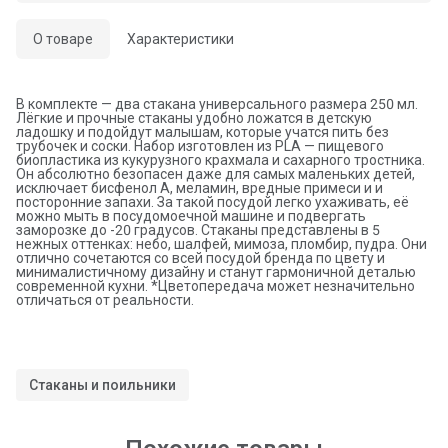
О товаре
Характеристики
В комплекте — два стакана универсального размера 250 мл.
Лёгкие и прочные стаканы удобно ложатся в детскую
ладошку и подойдут малышам, которые учатся пить без
трубочек и соски. Набор изготовлен из PLA — пищевого
биопластика из кукурузного крахмала и сахарного тростника.
Он абсолютно безопасен даже для самых маленьких детей,
исключает бисфенол А, меламин, вредные примеси и и
посторонние запахи. За такой посудой легко ухаживать, её
можно мыть в посудомоечной машине и подвергать
заморозке до -20 градусов. Стаканы представлены в 5
нежных оттенках: небо, шалфей, мимоза, пломбир, пудра. Они
отлично сочетаются со всей посудой бренда по цвету и
минималистичному дизайну и станут гармоничной деталью
современной кухни. *Цветопередача может незначительно
отличаться от реальности.
Стаканы и поильники