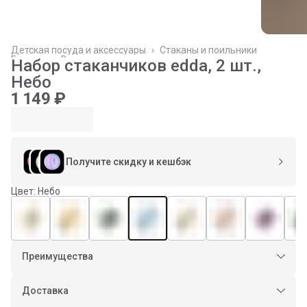
Детская посуда и аксессуары
›
Стаканы и поильники
Главная
›
Все товары
›
Набор стаканчиков edda, 2 шт.,
Небо
1 149 ₽
Получите скидку и кешбэк
Цвет: Небо
Преимущества
Оплата частями в Сплит
Доставка в пункты выдачи или до двери
Доставка
Оплата — картой или СБП