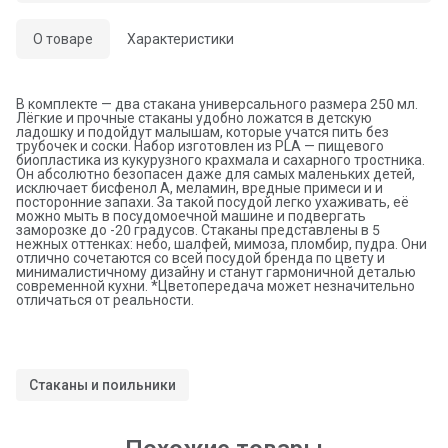
О товаре
Характеристики
В комплекте — два стакана универсального размера 250 мл.
Лёгкие и прочные стаканы удобно ложатся в детскую
ладошку и подойдут малышам, которые учатся пить без
трубочек и соски. Набор изготовлен из PLA — пищевого
биопластика из кукурузного крахмала и сахарного тростника.
Он абсолютно безопасен даже для самых маленьких детей,
исключает бисфенол А, меламин, вредные примеси и и
посторонние запахи. За такой посудой легко ухаживать, её
можно мыть в посудомоечной машине и подвергать
заморозке до -20 градусов. Стаканы представлены в 5
нежных оттенках: небо, шалфей, мимоза, пломбир, пудра. Они
отлично сочетаются со всей посудой бренда по цвету и
минималистичному дизайну и станут гармоничной деталью
современной кухни. *Цветопередача может незначительно
отличаться от реальности.
Стаканы и поильники