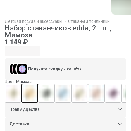
Детская посуда и аксессуары
›
Стаканы и поильники
Главная
›
Все товары
›
Набор стаканчиков edda, 2 шт.,
Мимоза
1 149 ₽
Получите скидку и кешбэк
Цвет: Мимоза
Преимущества
Оплата частями в Сплит
Доставка в пункты выдачи или до двери
Доставка
Оплата — картой или СБП