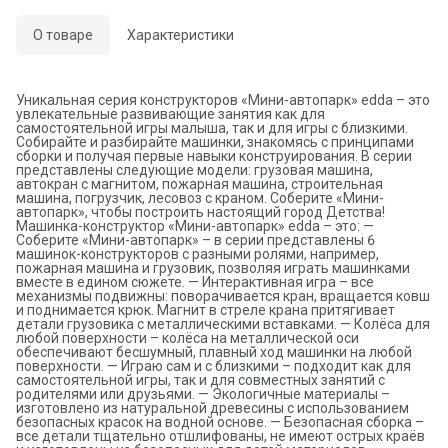
О товаре
Характеристики
Уникальная серия конструкторов «Мини-автопарк» edda – это
увлекательные развивающие занятия как для
самостоятельной игры малыша, так и для игры с близкими.
Собирайте и разбирайте машинки, знакомясь с принципами
сборки и получая первые навыки конструирования. В серии
представлены следующие модели: грузовая машина,
автокран с магнитом, пожарная машина, строительная
машина, погрузчик, лесовоз с краном. Соберите «Мини-
автопарк», чтобы построить настоящий город Детства!
Машинка-конструктор «Мини-автопарк» edda – это: —
Соберите «Мини-автопарк» – в серии представлены 6
машинок-конструкторов с разными ролями, например,
пожарная машина и грузовик, позволяя играть машинками
вместе в едином сюжете. — Интерактивная игра – все
механизмы подвижны: поворачивается кран, вращается ковш
и поднимается крюк. Магнит в стреле крана притягивает
детали грузовика с металлическими вставками. — Колёса для
любой поверхности – колёса на металлической оси
обеспечивают бесшумный, плавный ход машинки на любой
поверхности. — Играю сам и с близкими – подходит как для
самостоятельной игры, так и для совместных занятий с
родителями или друзьями. — Экологичные материалы –
изготовлено из натуральной древесины с использованием
безопасных красок на водной основе. — Безопасная сборка –
все детали тщательно отшлифованы, не имеют острых краёв