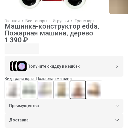
Главная
›
Все товары
›
Игрушки
›
Транспорт
Машинка-конструктор edda,
Пожарная машина, дерево
1 390 ₽
Получите скидку и кешбэк
Вид транспорта: Пожарная машина
Преимущества
Оплата частями в Сплит
Доставка в пункты выдачи или до двери
Доставка
Оплата — картой или СБП