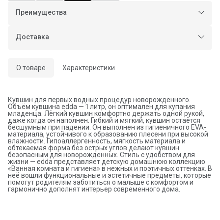
Преимущества
Оплата частями в Сплит
Доставка в пункты выдачи или до двери
Доставка
Оплата — картой или СБП
О товаре
Характеристики
Кувшин для первых водных процедур новорождённого.
Объём кувшина edda — 1 литр, он оптимален для купания
младенца. Лёгкий кувшин комфортно держать одной рукой,
даже когда он наполнен. Гибкий и мягкий, кувшин остаётся
бесшумным при падении. Он выполнен из гигиеничного EVA-
материала, устойчивого к образованию плесени при высокой
влажности. Гипоаллергенность, мягкость материала и
обтекаемая форма без острых углов делают кувшин
безопасным для новорождённых. Стиль с удобством для
жизни — edda представляет детскую домашнюю коллекцию
«Ванная комната и гигиена» в нежных и поэтичных оттенках. В
неё вошли функциональные и эстетичные предметы, которые
помогут родителям заботиться о малыше с комфортом и
гармонично дополнят интерьер современного дома.