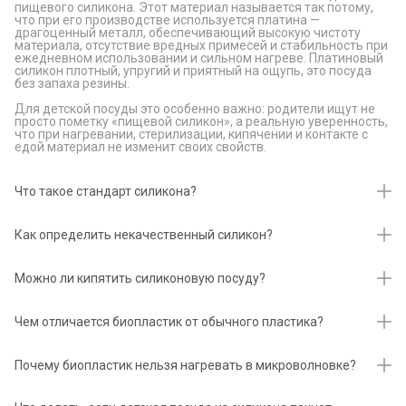
пищевого силикона. Этот материал называется так потому,
что при его производстве используется платина —
драгоценный металл, обеспечивающий высокую чистоту
материала, отсутствие вредных примесей и стабильность при
ежедневном использовании и сильном нагреве. Платиновый
силикон плотный, упругий и приятный на ощупь, это посуда
без запаха резины.
Для детской посуды это особенно важно: родители ищут не
просто пометку «пищевой силикон», а реальную уверенность,
что при нагревании, стерилизации, кипячении и контакте с
едой материал не изменит своих свойств.
Что такое стандарт силикона?
Стандарт для силикона — это класс безопасности материала.
Существует несколько стандартов, которые определяют, для
Как определить некачественный силикон?
каких целей можно использовать тот или иной силикон. Весь
платиновый силикон edda имеет европейский LFGB-стандарт
Есть несколько способов определить, какой силикон у вас в
— это один из самых требовательных ориентиров для
руках.
Можно ли кипятить силиконовую посуду?
силикона. Он означает, что изделия безопасны при контакте с
едой, никак не влияют на её запах и вкус, а материал не
Проверьте запах
Платиновый силикон можно кипятить, греть в микроволновке
попадает в пищу в опасных количествах.
и мыть в посудомоечной машине благодаря чистому составу
Чем отличается биопластик от обычного пластика?
Некачественный силикон имеет характерный сильный запах.
материала.
Биопластик или полилактид (PLA) — экологически чистый
Прокипятите изделие
материал, который получают из кукурузного крахмала и
Почему биопластик нельзя нагревать в микроволновке?
сахарного тростника. В процессе производства крахмал
Некачественный силикон будет плавиться, покрываться
расщепляют и ферментируют. Это твёрдый и приятный на
При нагреве биопластик не выделяет вредные вещества, но
налётом или источать запах при кипячении.
ощупь материал, который можно переработать.
он быстрее придёт в негодность, если регулярно нагревать