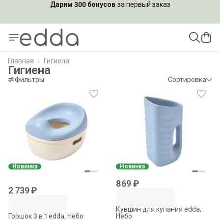
Подпишись на рассылку и
получи скидку 10%
Главная
›
Гигиена
Гигиена
Фильтры
Сортировка
Новинка
Новинка
869 ₽
2 739 ₽
Кувшин для купания edda,
Горшок 3 в 1 edda, Небо
Небо