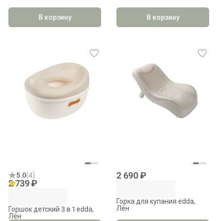
В корзину
В корзину
2 690 ₽
5.0
(
4
)
2 739 ₽
Горка для купания edda,
Лён
Горшок детский 3 в 1 edda,
Лён