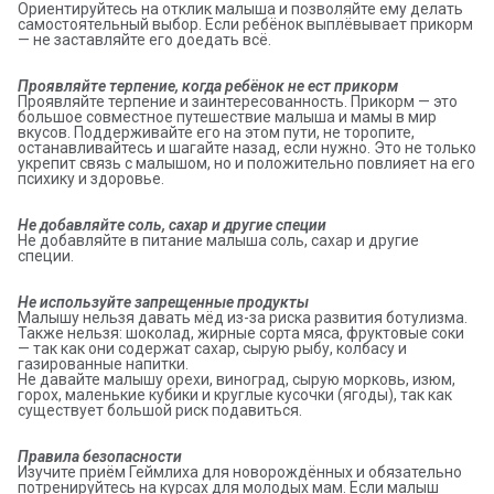
Ориентируйтесь на отклик малыша и позволяйте ему делать
самостоятельный выбор. Если ребёнок выплёвывает прикорм
— не заставляйте его доедать всё.
Проявляйте терпение, когда ребёнок не ест прикорм
Проявляйте терпение и заинтересованность. Прикорм — это
большое совместное путешествие малыша и мамы в мир
вкусов. Поддерживайте его на этом пути, не торопите,
останавливайтесь и шагайте назад, если нужно. Это не только
укрепит связь с малышом, но и положительно повлияет на его
психику и здоровье.
Не добавляйте соль, сахар и другие специи
Не добавляйте в питание малыша соль, сахар и другие
специи.
Не используйте запрещенные продукты
Малышу нельзя давать мёд из-за риска развития ботулизма.
Также нельзя: шоколад, жирные сорта мяса, фруктовые соки
— так как они содержат сахар, сырую рыбу, колбасу и
газированные напитки.
Не давайте малышу орехи, виноград, сырую морковь, изюм,
горох, маленькие кубики и круглые кусочки (ягоды), так как
существует большой риск подавиться.
Правила безопасности
Изучите приём Геймлиха для новорождённых и обязательно
потренируйтесь на курсах для молодых мам. Если малыш