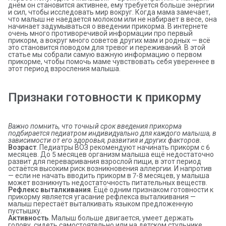
днём он становится активнее, ему требуется больше энергии
и сил, чтобы исследовать мир вокруг. Когда мама замечает,
что малыш не наедается молоком или не набирает в весе, она
начинает задумываться о введении прикорма. В интернете
очень много противоречивой информации про первый
прикорм, а вокруг много советов других мам и родных — всё
это становится поводом для тревог и переживаний. В этой
статье мы собрали самую важную информацию о первом
прикорме, чтобы помочь маме чувствовать себя увереннее в
этот период взросления малыша.
Признаки готовности к прикорму
Важно помнить, что точный срок введения прикорма 
подбирается педиатром индивидуально для каждого малыша, в 
зависимости от его здоровья, развития и других факторов.
Возраст
. Педиатры ВОЗ рекомендуют начинать прикорм с 6
месяцев. До 5 месяцев организм малыша ещё недостаточно
развит для переваривания взрослой пищи, в этот период
остаётся высоким риск возникновения аллергии. И напротив
— если не начать вводить прикорм в 7-8 месяцев, у малыша
может возникнуть недостаточность питательных веществ.
Рефлекс выталкивания
. Ещё одним признаком готовности к
прикорму является угасание рефлекса выталкивания —
малыш перестаёт выталкивать языком предложенную
пустышку.
Активность
. Малыш больше двигается, умеет держать
голову, сидеть самостоятельно или на детском стульчике.