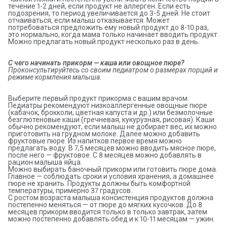
течение 1-2 дней, если продукт не аллерген. Если есть
подозрения, то период увеличивается до 3-5 дней. Не стоит
отчаиваться, если малыш отказывается. Может
потребоваться предложить ему новый продукт до 8-10 раз,
это нормально, когда мама только начинает вводить продукт.
Можно предлагать новый продукт несколько раз в день.
С чего начинать прикорм — каша или овощное пюре?
Проконсультируйтесь со своим педиатром о размерах порций и 
режиме кормления малыша.
Выберите первый продукт прикорма с вашим врачом.
Педиатры рекомендуют низкоаллергенные овощные пюре
(кабачок, брокколи, цветная капуста и др.) или безмолочные
безглютеновые каши (гречневая, кукурузная, рисовая). Каши
обычно рекомендуют, если малыш не добирает вес, их можно
приготовить на грудном молоке. Далее можно добавить
фруктовые пюре. Из напитков первое время можно
предлагать воду. В 7,5 месяцев можно вводить мясное пюре,
после него — фруктовое. С 8 месяцев можно добавлять в
рацион малыша яйца.
Можно выбирать баночный прикорм или готовить пюре дома.
Главное — соблюдать сроки и условия хранения, а домашнее
пюре не хранить. Продукты должны быть комфортной
температуры, примерно 37 градусов.
С ростом возраста малыша консистенция продуктов должна
постепенно меняться — от пюре до мягких кусочков. До 8
месяцев прикорм вводится только в только завтрак, затем
можно постепенно добавлять обед и к 10-11 месяцам — ужин.