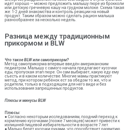
идёт хорошо — можно предложить малышу пюре из брокколи
или детскую гречневую кашу на грудном молоке. Схема такая
же: 1-2 дней знакомства и контроль реакции на новый
продукт. Таким образом можно сделать рацион малыша
разнообразнее за несколько недель.
Разница между традиционным 
прикормом и BLW
Что такое BLW или самоприкорм?
Метод самоприкорма впервые введён американским
педиатром. Малышу с самого начала предлагают кусочки
еды, пропуская этап пюре. Он сам выбирает, какую еду ему
съесть и в каком количестве. Многие мамы практикуют
метод, при котором ребёнок ест за обедом то же, что и
родители, только в подходящем для него виде и без
использования запрещенных продуктов.
Плюсы и минусы BLW
Плюсы
:
● Согласно некоторым исследованиям, поздний переход к
кормлению кусочками (позже 7 месяцев) может привести к
излишней пищевой избирательности в возрасте 7 лет.
● Малыш берёт кусочки руками, что способствует развитию