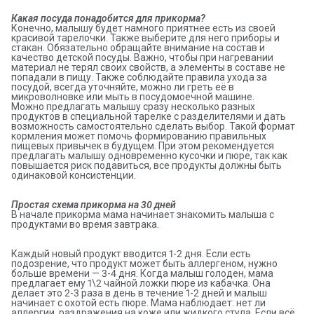
Какая посуда понадобится для прикорма?
Конечно, малышу будет намного приятнее есть из своей
красивой тарелочки. Также выберите для него приборы и
стакан. Обязательно обращайте внимание на состав и
качество детской посуды. Важно, чтобы при нагревании
материал не терял своих свойств, а элементы в составе не
попадали в пищу. Также соблюдайте правила ухода за
посудой, всегда уточняйте, можно ли греть её в
микроволновке или мыть в посудомоечной машине.
Можно предлагать малышу сразу несколько разных
продуктов в специальной тарелке с разделителями и дать
возможность самостоятельно сделать выбор. Такой формат
кормления может помочь формированию правильных
пищевых привычек в будущем. При этом рекомендуется
предлагать малышу одновременно кусочки и пюре, так как
повышается риск подавиться, все продукты должны быть
одинаковой консистенции.
Простая схема прикорма на 30 дней
В начале прикорма мама начинает знакомить малыша с
продуктами во время завтрака.
Каждый новый продукт вводится 1-2 дня. Если есть
подозрение, что продукт может быть аллергеном, нужно
больше времени — 3-4 дня. Когда малыш голоден, мама
предлагает ему 1\2 чайной ложки пюре из кабачка. Она
делает это 2-3 раза в день в течение 1-2 дней и малыш
начинает с охотой есть пюре. Мама наблюдает: нет ли
аллергии, раздражения на коже или жидкого стула. Если всё