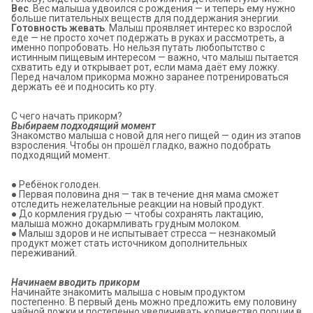
Вес
. Вес малыша удвоился с рождения — и теперь ему нужно
больше питательных веществ для поддержания энергии.
Готовность жевать
. Малыш проявляет интерес ко взрослой
еде — не просто хочет подержать в руках и рассмотреть, а
именно попробовать. Но нельзя путать любопытство с
истинным пищевым интересом — важно, что малыш пытается
схватить еду и открывает рот, если мама даёт ему ложку.
Перед началом прикорма можно заранее потренироваться
держать её и подносить ко рту.
С чего начать прикорм?
Выбираем подходящий момент
Знакомство малыша с новой для него пищей — один из этапов
взросления. Чтобы он прошёл гладко, важно подобрать
подходящий момент.
● Ребёнок голоден.
● Первая половина дня — так в течение дня мама сможет
отследить нежелательные реакции на новый продукт.
● До кормления грудью — чтобы сохранять лактацию,
малыша можно докармливать грудным молоком.
● Малыш здоров и не испытывает стресса — незнакомый
продукт может стать источником дополнительных
переживаний.
Начинаем вводить прикорм
Начинайте знакомить малыша с новым продуктом
постепенно. В первый день можно предложить ему половину
чайной ложки и постепенно увеличивать количество порции в